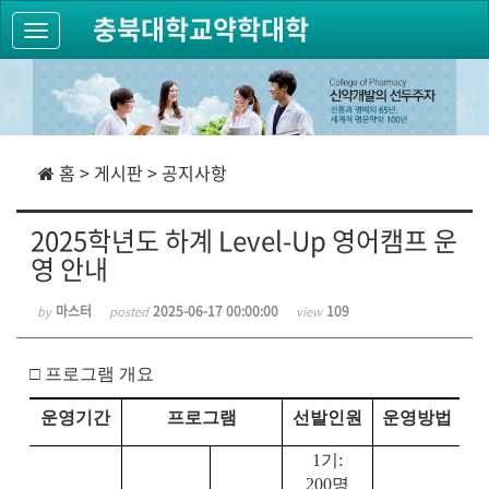
충북대학교약학대학
홈 > 게시판 > 공지사항
2025학년도 하계 Level-Up 영어캠프 운
영 안내
마스터
2025-06-17 00:00:00
109
by
posted
view
□
프로그램 개요
운영기간
프로그램
선발인원
운영방법
1
기
:
200
명