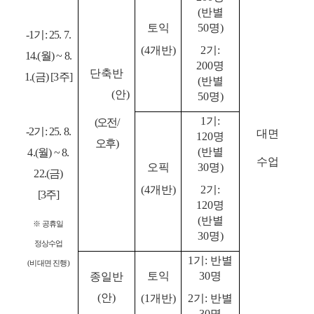
(
반별
토익
50
명
)
-1
기
: 25. 7.
(4
개반
)
2
기
:
14.(
월
) ~ 8.
200
명
단축반
1.(
금
) [3
주
]
(
반별
(
안
)
50
명
)
1
기
:
(
오전
/
-2
기
: 25. 8.
대면
120
명
오후
)
(
반별
4.(
월
) ~ 8.
수업
오픽
30
명
)
22.(
금
)
(4
개반
)
2
기
:
[3
주
]
120
명
(
반별
※
공휴일
30
명
)
정상수업
1
기
:
반별
(
비대면 진행
)
토익
30
명
종일반
(
안
)
(1
개반
)
2
기
:
반별
30
명