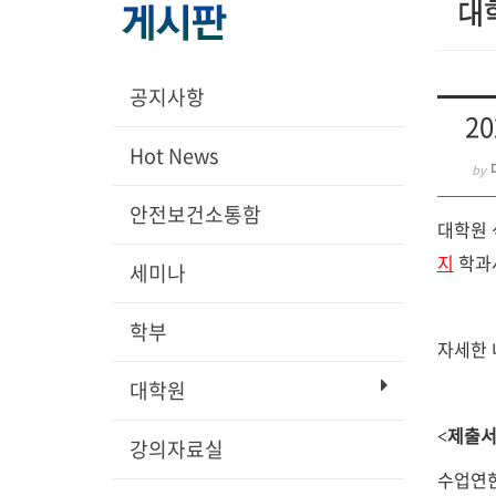
공지사항
2
Hot News
by
안전보건소통함
대학원 
지
학과
세미나
학부
자세한 
대학원
제출
<
강의자료실
수업연한