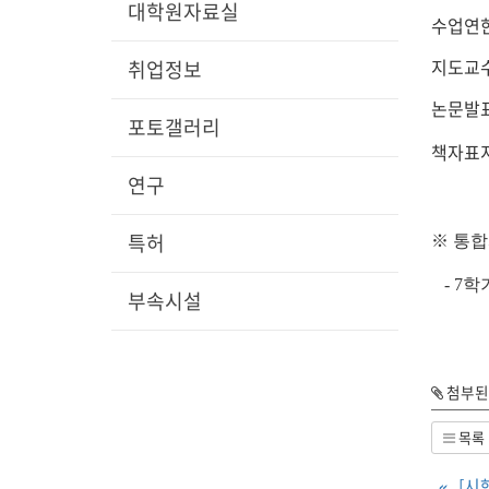
대학원자료실
수업연한
지도교수
취업정보
논문발
포토갤러리
책자표지
연구
특허
※ 통합
- 7학
부속시설
첨부된 
목록
«
[시